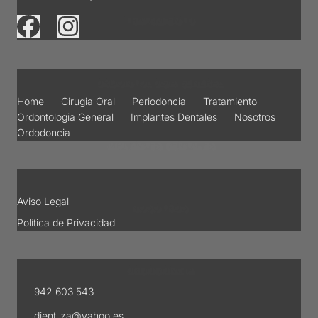
TRATAMIENTO
Quick Links
ORDONTOLOGIA GENERAL
Home
Cirugia Oral
Periodoncia
Tratamiento
Ordontologia General
Implantes Dentales
Nosotros
Ordodoncia
IMPLANTES DENTALES
Details
Aviso Legal
NOSOTROS
Política de Privacidad
Contact
ORDODONCIA
942 603 543
dient_za@yahoo.es